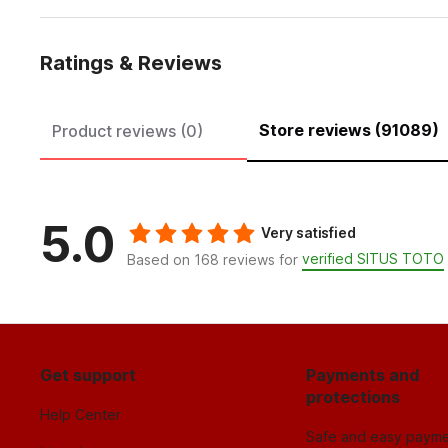
Ratings & Reviews
Store reviews (91089)
Product reviews (0)
5.0
Very satisfied
verified SITUS TOTO
Based on 168 reviews for
Get support
Payments and
protections
Help Center
Safe and easy paym