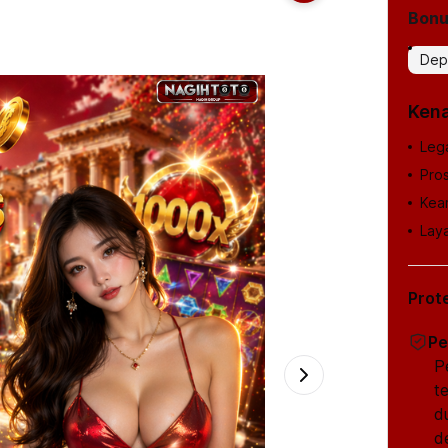
Bon
Dep
Ken
Lega
Pro
Kea
Lay
Prot
P
P
Next slide
t
d
d