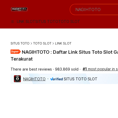
iphones 16
What are you looking 
NAGIHTOTO
torras phone case
samsung note 20 5g 
LINK SLOT
SITUS TOTO
TOTO SLOT
iphones 15 pro max
SITUS TOTO
TOTO SLOT
LINK SLOT
NAGIHTOTO : Daftar Link Situs Toto Slot
Terakurat
#1
most popular in s
There are best reviews
983.869 sold
NAGIHTOTO
SITUS TOTO SLOT