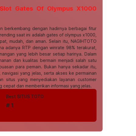
 Slot Gates Of Olympus X1000
kin berkembang dengan hadirnya berbagai fitur
ending saat ini adalah gates of olympus x1000,
at, mudah, dan aman. Selain itu, NAGIHTOTO
arena adanya RTP dengan winrate 98% terakurat,
angan yang lebih besar setiap harinya. Dalam
anan dan kualitas bermain menjadi salah satu
puasan para pemain. Bukan hanya sekadar itu,
avigasi yang jelas, serta akses ke permainan
an situs yang menyediakan layanan customer
 cepat dan memberikan informasi yang jelas.
Best SITUS TOTO
# 1